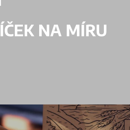
Í
ÍČEK NA MÍRU