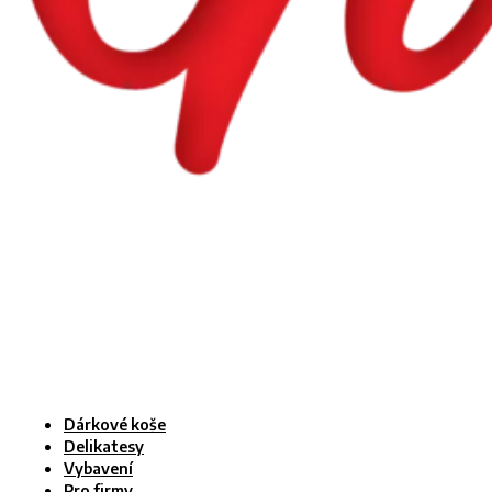
Dárkové koše
Delikatesy
Vybavení
Pro firmy