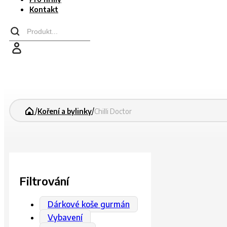
Kontakt
Search
...
/
/
Koření a bylinky
Chilli Doctor
Filtrování
Dárkové koše gurmán
Vybavení