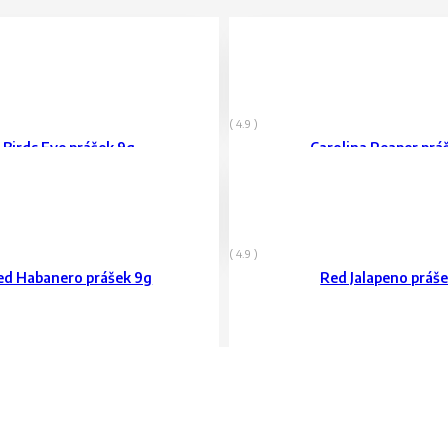
179
Kč
vč. DPH
( 4.9 )
Birds Eye prášek 9g
Carolina Reaper prá
80
Kč
vč. DPH
( 4.9 )
ed Habanero prášek 9g
Red Jalapeno práš