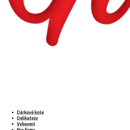
Dárkové koše
Delikatesy
Vybavení
Pro firmy