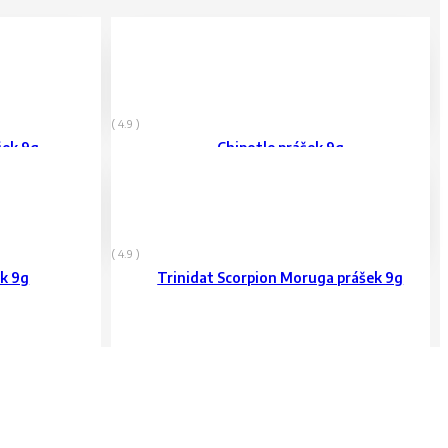
80
Kč
vč. DPH
( 4.9 )
šek 9g
Chipotle prášek 9g
179
Kč
vč. DPH
( 4.9 )
ek 9g
Trinidat Scorpion Moruga prášek 9g