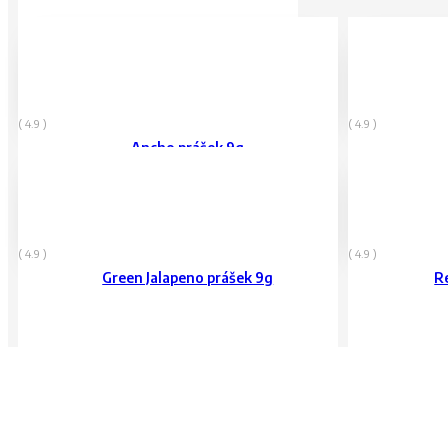
80
Kč
80
Kč
vč. DPH
vč. DPH
( 4.9 )
( 4.9 )
Ancho prášek 9g
80
Kč
80
Kč
vč. DPH
vč. DPH
( 4.9 )
( 4.9 )
Green Jalapeno prášek 9g
R