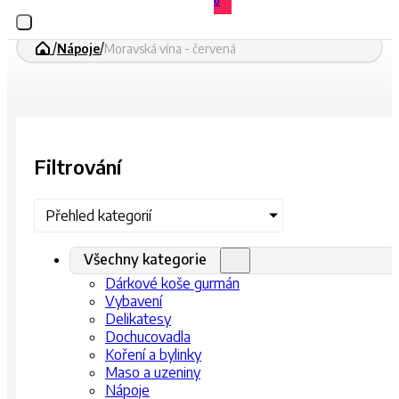
0
/
/
Nápoje
Moravská vína - červená
Filtrování
Přehled kategorií
Všechny kategorie
Dárkové koše gurmán
Vybavení
Delikatesy
Dochucovadla
Koření a bylinky
Maso a uzeniny
Nápoje