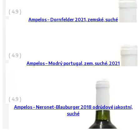
249
Kč
( 4.9 )
vč. DPH
Ampelos – Dornfelder 2021, zemské, suché
249
Kč
( 4.9 )
vč. DPH
Ampelos – Modrý portugal, zem, suché, 2021
249
Kč
( 4.9 )
vč. DPH
Ampelos – Neronet-Blauburger 2018 odrůdové jakostní,
suché