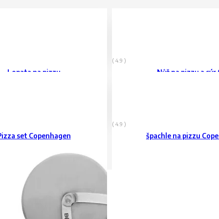
1.199
Kč
vč. DPH
( 4.9 )
Lopata na pizzu
Nůž na pizzu a sýr
199
Kč
vč. DPH
( 4.9 )
Pizza set Copenhagen
špachle na pizzu Cop