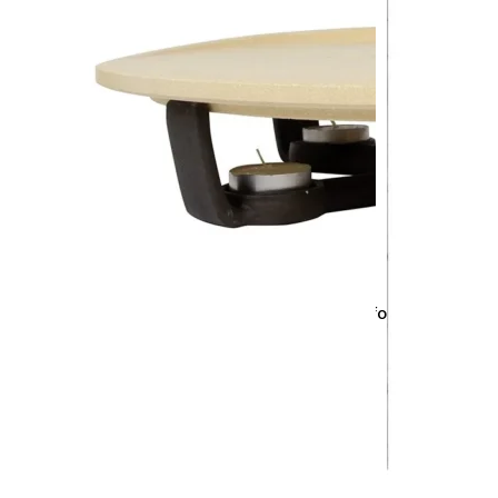
Napište nám do chatu
+420 775 032 383
info@gurmanies.
Nabídka
Balíčky
Delikatesy
Dochucovadla