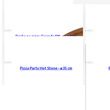
1.349
Kč
799
Kč
vč. DPH
vč. DPH
( 4.9 )
( 4.9 )
Deska na pizzu Friends XXL – ⌀ 47 cm
1.199
Kč
549
Kč
vč. DPH
vč. DPH
( 4.9 )
( 4.9 )
Pizza Party Hot Stone – ⌀ 35 cm