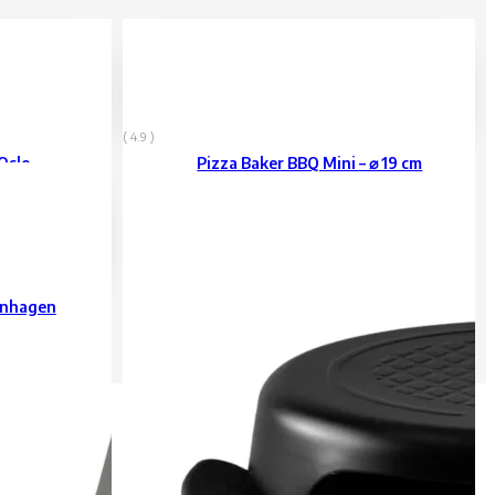
799
Kč
vč. DPH
( 4.9 )
 Oslo
Pizza Baker BBQ Mini – ⌀ 19 cm
enhagen