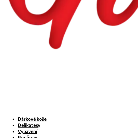
Dárkové koše
Delikatesy
Vybavení
Pro firmy