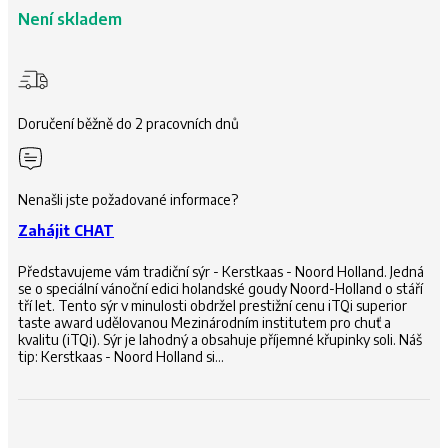
Není skladem
Doručení běžně do 2 pracovních dnů
Nenašli jste požadované informace?
Zahájit CHAT
Představujeme vám tradiční sýr - Kerstkaas - Noord Holland. Jedná
se o speciální vánoční edici holandské goudy Noord-Holland o stáří
tří let. Tento sýr v minulosti obdržel prestižní cenu iTQi superior
taste award udělovanou Mezinárodním institutem pro chuť a
kvalitu (iTQi). Sýr je lahodný a obsahuje příjemné křupinky soli. Náš
tip: Kerstkaas - Noord Holland si…