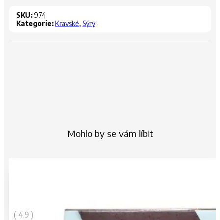
SKU:
974
Kategorie:
Kravské
,
Sýry
Mohlo by se vám líbit
99
Kč
( 4.9 )
vč. DPH