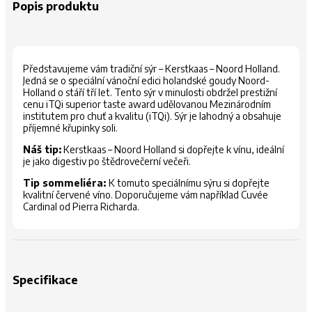
Popis produktu
Představujeme vám tradiční sýr – Kerstkaas – Noord Holland.
Jedná se o speciální vánoční edici holandské goudy Noord-
Holland o stáří tří let. Tento sýr v minulosti obdržel prestižní
cenu iTQi superior taste award udělovanou Mezinárodním
institutem pro chuť a kvalitu (iTQi). Sýr je lahodný a obsahuje
příjemné křupinky soli.
Náš tip:
Kerstkaas – Noord Holland si dopřejte k vínu, ideální
je jako digestiv po štědrovečerní večeři.
Tip sommeliéra:
K tomuto speciálnímu sýru si dopřejte
kvalitní červené víno. Doporučujeme vám například Cuvée
Cardinal od Pierra Richarda.
Specifikace