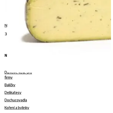
Napište nám do chatu
+420 775 032
383
info@gurmanies.cz
Nabídka
Dárkové koše pro
firmy
Balíčky
Delikatesy
Dochucovadla
Koření a bylinky