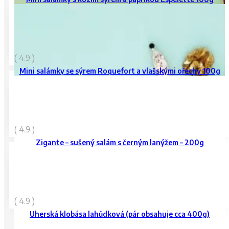
129
Kč
( 4.9 )
vč. DPH
Mini salámky se sýrem Roquefort a vlašskými ořechy 100g
269
Kč
( 4.9 )
vč. DPH
Zigante – sušený salám s černým lanýžem – 200g
220
Kč
( 4.9 )
vč. DPH
Uherská klobása lahůdková (pár obsahuje cca 400g)