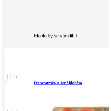
Mohlo by se vám líbit
169
Kč
( 4.9 )
vč. DPH
Francouzská sušená klobása
119
Kč
vč. DPH