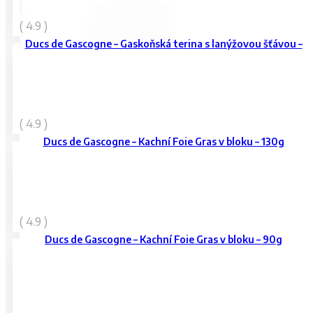
99
Kč
( 4.9 )
vč. DPH
Ducs de Gascogne – Gaskoňská terina s lanýžovou šťávou –
65 g
729
Kč
( 4.9 )
vč. DPH
Ducs de Gascogne – Kachní Foie Gras v bloku – 130g
499
Kč
( 4.9 )
vč. DPH
Ducs de Gascogne – Kachní Foie Gras v bloku – 90g