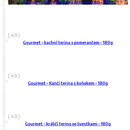
Gourmet – Kachní terina s Armagnacem – 180g
119
Kč
( 4.9 )
vč. DPH
Gourmet – kachní terina s pomerančem – 180g
119
Kč
( 4.9 )
vč. DPH
Gourmet – Kančí terina s koňakem – 180g
119
Kč
( 4.9 )
vč. DPH
Gourmet – králičí terina se švestkami – 180g