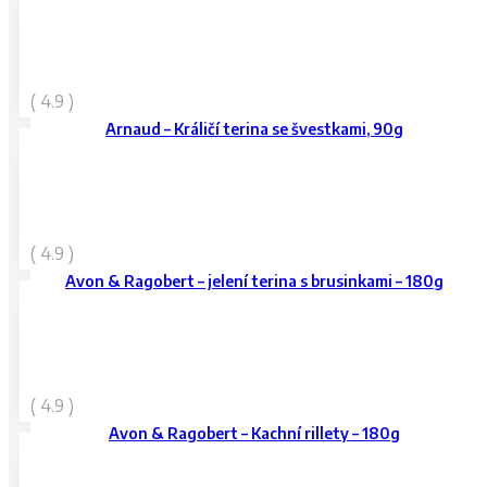
79
Kč
( 4.9 )
vč. DPH
Arnaud – Králičí terina se švestkami, 90g
119
Kč
( 4.9 )
vč. DPH
Avon & Ragobert – jelení terina s brusinkami – 180g
169
Kč
( 4.9 )
vč. DPH
Avon & Ragobert – Kachní rillety – 180g