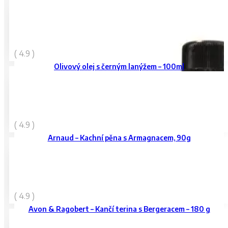
299
Kč
( 4.9 )
vč. DPH
Olivový olej s černým lanýžem – 100ml
79
Kč
( 4.9 )
vč. DPH
Arnaud – Kachní pěna s Armagnacem, 90g
119
Kč
( 4.9 )
vč. DPH
Avon & Ragobert – Kančí terina s Bergeracem – 180 g