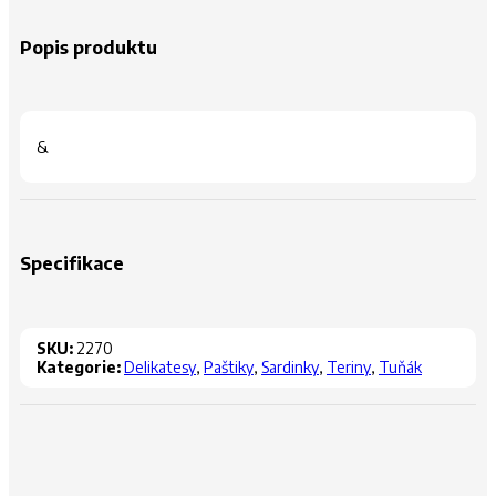
Popis produktu
&
Specifikace
SKU:
2270
Kategorie:
Delikatesy
,
Paštiky
,
Sardinky
,
Teriny
,
Tuňák