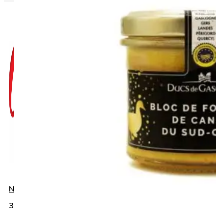
Napište nám do chatu
+420 775 032
383
info@gurmanies.cz