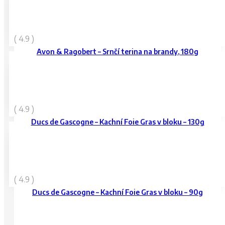
119
Kč
( 4.9 )
vč. DPH
Avon & Ragobert – Srnčí terina na brandy, 180g
729
Kč
( 4.9 )
vč. DPH
Ducs de Gascogne – Kachní Foie Gras v bloku – 130g
499
Kč
( 4.9 )
vč. DPH
Ducs de Gascogne – Kachní Foie Gras v bloku – 90g