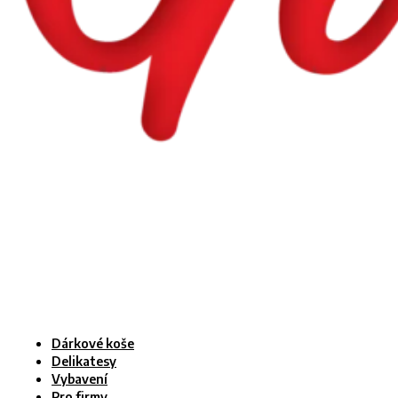
Dárkové koše
Delikatesy
Vybavení
Pro firmy