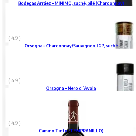
Bodegas Arráez – MINIMO, suché, bílé (Chardonnay)
319
Kč
( 4.9 )
vč. DPH
Orsogna – Chardonnay/Sauvignon, IGP, suché
319
Kč
( 4.9 )
vč. DPH
Orsogna – Nero d´Avola
189
Kč
( 4.9 )
vč. DPH
Camino Tinto (TEMPRANILLO)