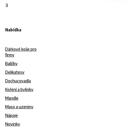
383
info@gurmanies.cz
Nabídka
Dárkové koše pro
firmy
Balíčky
Delikatesy
Dochucovadla
Koření a bylinky
Mandle
Maso a uzeniny
Nápoje
Novinky