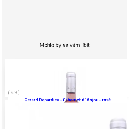
Mohlo by se vám líbit
399
Kč
( 4.9 )
vč. DPH
Gerard Depardieu – Cabernet d´Anjou – rosé