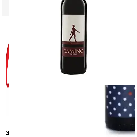
Napište nám do chatu
+420 775 032