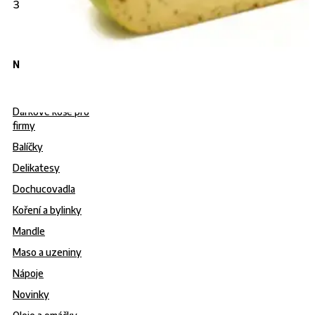
383
info@gurmanies.cz
Nabídka
Dárkové koše pro
firmy
Balíčky
Delikatesy
Dochucovadla
Koření a bylinky
Mandle
Maso a uzeniny
Nápoje
Novinky