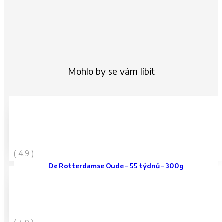
Mohlo by se vám líbit
339
Kč
( 4.9 )
vč. DPH
De Rotterdamse Oude – 55 týdnů – 300g
249
Kč
vč. DPH