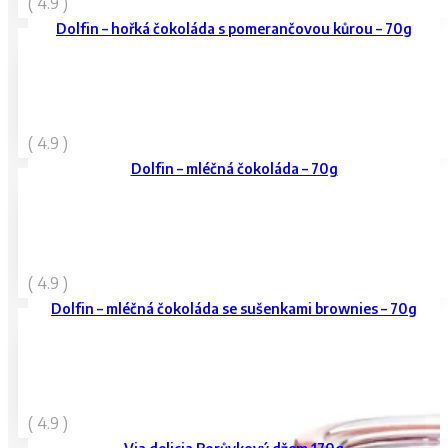
( 4.9 )
vč. DPH
Dolfin – hořká čokoláda s pomerančovou kůrou – 70g
109
Kč
( 4.9 )
vč. DPH
Dolfin – mléčná čokoláda – 70g
109
Kč
( 4.9 )
vč. DPH
Dolfin – mléčná čokoláda se sušenkami brownies – 70g
129
Kč
( 4.9 )
vč. DPH