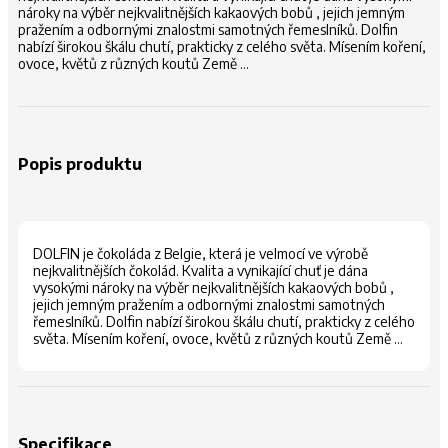
nároky na výběr nejkvalitnějších kakaových bobů , jejich jemným
pražením a odbornými znalostmi samotných řemeslníků. Dolfin
nabízí širokou škálu chutí, prakticky z celého světa. Mísením koření,
ovoce, květů z různých koutů Země ...
Popis produktu
DOLFIN je čokoláda z Belgie, která je velmocí ve výrobě
nejkvalitnějších čokolád. Kvalita a vynikající chuť je dána
vysokými nároky na výběr nejkvalitnějších kakaových bobů ,
jejich jemným pražením a odbornými znalostmi samotných
řemeslníků. Dolfin nabízí širokou škálu chutí, prakticky z celého
světa. Mísením koření, ovoce, květů z různých koutů Země …
Specifikace