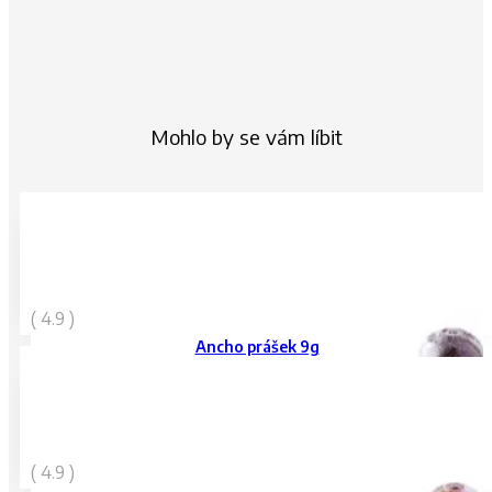
Mohlo by se vám líbit
80
Kč
( 4.9 )
vč. DPH
Ancho prášek 9g
179
Kč
( 4.9 )
vč. DPH