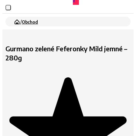
0
/
Obchod
Gurmano zelené Feferonky Mild jemné –
280g