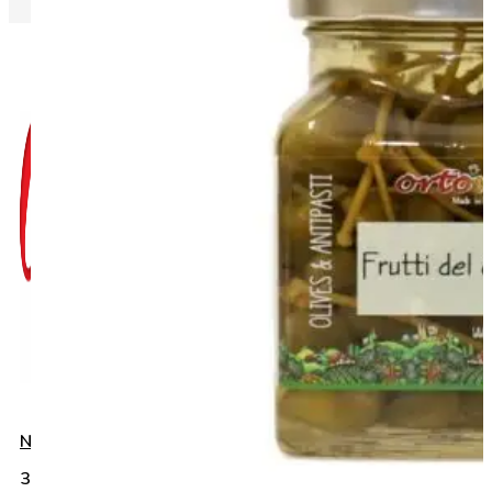
Napište nám do chatu
+420 775 032
383
info@gurmanies.cz