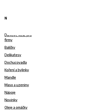
Nabídka
Dárkové koše pro
firmy
Balíčky
Delikatesy
Dochucovadla
Koření a bylinky
Mandle
Maso a uzeniny
Nápoje
Novinky
Oleje a omáčky