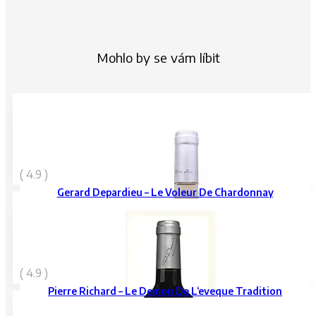
Mohlo by se vám líbit
389
Kč
( 4.9 )
vč. DPH
Gerard Depardieu – Le Voleur De Chardonnay
579
Kč
( 4.9 )
vč. DPH
Pierre Richard – Le Demon De L‘eveque Tradition