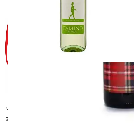
Napište nám do chatu
+420 775 032
383
info@gurmanies.cz